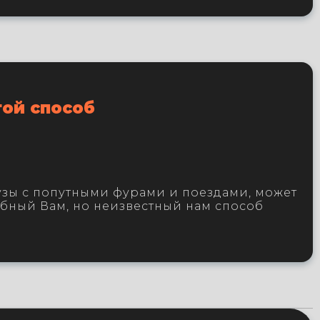
гой способ
зы с попутными фурами и поездами, может
обный Вам, но неизвестный нам способ